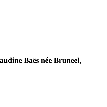
l
udine Baës née Bruneel,