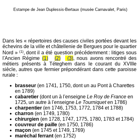
Estampe de Jean Duplessis-Bertaux (musée Carnavalet, Paris)
Dans les « répertoires des causes civiles portées devant les
échevins de la ville et châtellenie de Bergues pour le quartier
(1)
Nord »
, dont il a été question précédemment : litiges sous
l'Ancien Régime
(1)
(2)
(3)
, nous avons rencontré des
métiers présents à Téteghem dans le courant du XVIIIe
siècle, autres que fermier prépondérant dans cette paroisse
rurale :
brasseur
(en 1741, 1750, dont un au Pont à Charettes
en 1789)
cabaretier
(dont un à l'enseigne
Le Roy de France
en
1725, un autre à l'enseigne
Le Tourniquet
en 1786)
charpentier
(en 1746, 1753, 1772, 1784 et 1788)
charron
(en 1749, 1780)
chirurgien
(en 1728, 1747, 1775, 1780, 1783 et 1784)
couvreur de paille
(en 1750, 1786)
maçon
(en 1745 et 1749, 1769)
maréchal ferrant
(en 1752)