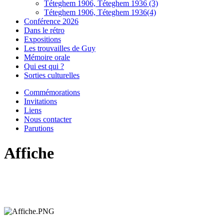
Téteghem 1906, Téteghem 1936 (3)
Téteghem 1906, Téteghem 1936(4)
Conférence 2026
Dans le rétro
Expositions
Les trouvailles de Guy
Mémoire orale
Qui est qui ?
Sorties culturelles
Commémorations
Invitations
Liens
Nous contacter
Parutions
Affiche