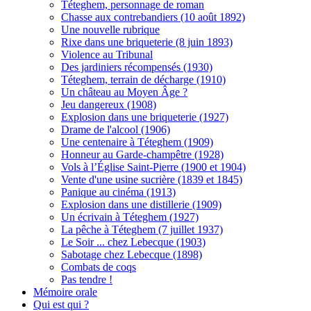
Téteghem, personnage de roman
Chasse aux contrebandiers (10 août 1892)
Une nouvelle rubrique
Rixe dans une briqueterie (8 juin 1893)
Violence au Tribunal
Des jardiniers récompensés (1930)
Téteghem, terrain de décharge (1910)
Un château au Moyen Âge ?
Jeu dangereux (1908)
Explosion dans une briqueterie (1927)
Drame de l'alcool (1906)
Une centenaire à Téteghem (1909)
Honneur au Garde-champêtre (1928)
Vols à l’Église Saint-Pierre (1900 et 1904)
Vente d'une usine sucrière (1839 et 1845)
Panique au cinéma (1913)
Explosion dans une distillerie (1909)
Un écrivain à Téteghem (1927)
La pêche à Téteghem (7 juillet 1937)
Le Soir ... chez Lebecque (1903)
Sabotage chez Lebecque (1898)
Combats de coqs
Pas tendre !
Mémoire orale
Qui est qui ?