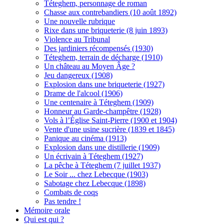
Téteghem, personnage de roman
Chasse aux contrebandiers (10 août 1892)
Une nouvelle rubrique
Rixe dans une briqueterie (8 juin 1893)
Violence au Tribunal
Des jardiniers récompensés (1930)
Téteghem, terrain de décharge (1910)
Un château au Moyen Âge ?
Jeu dangereux (1908)
Explosion dans une briqueterie (1927)
Drame de l'alcool (1906)
Une centenaire à Téteghem (1909)
Honneur au Garde-champêtre (1928)
Vols à l’Église Saint-Pierre (1900 et 1904)
Vente d'une usine sucrière (1839 et 1845)
Panique au cinéma (1913)
Explosion dans une distillerie (1909)
Un écrivain à Téteghem (1927)
La pêche à Téteghem (7 juillet 1937)
Le Soir ... chez Lebecque (1903)
Sabotage chez Lebecque (1898)
Combats de coqs
Pas tendre !
Mémoire orale
Qui est qui ?