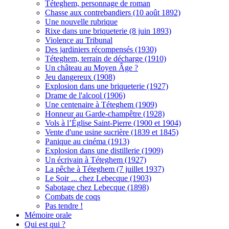
Téteghem, personnage de roman
Chasse aux contrebandiers (10 août 1892)
Une nouvelle rubrique
Rixe dans une briqueterie (8 juin 1893)
Violence au Tribunal
Des jardiniers récompensés (1930)
Téteghem, terrain de décharge (1910)
Un château au Moyen Âge ?
Jeu dangereux (1908)
Explosion dans une briqueterie (1927)
Drame de l'alcool (1906)
Une centenaire à Téteghem (1909)
Honneur au Garde-champêtre (1928)
Vols à l’Église Saint-Pierre (1900 et 1904)
Vente d'une usine sucrière (1839 et 1845)
Panique au cinéma (1913)
Explosion dans une distillerie (1909)
Un écrivain à Téteghem (1927)
La pêche à Téteghem (7 juillet 1937)
Le Soir ... chez Lebecque (1903)
Sabotage chez Lebecque (1898)
Combats de coqs
Pas tendre !
Mémoire orale
Qui est qui ?