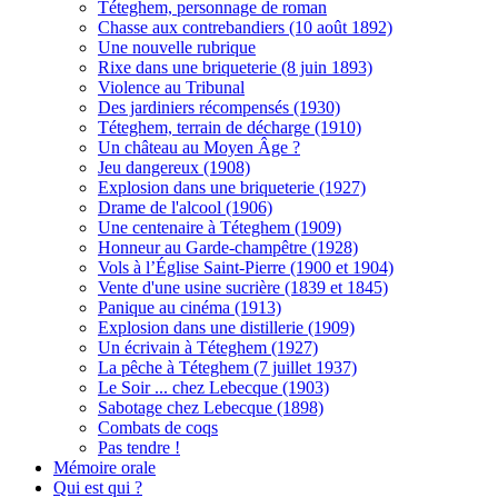
Téteghem, personnage de roman
Chasse aux contrebandiers (10 août 1892)
Une nouvelle rubrique
Rixe dans une briqueterie (8 juin 1893)
Violence au Tribunal
Des jardiniers récompensés (1930)
Téteghem, terrain de décharge (1910)
Un château au Moyen Âge ?
Jeu dangereux (1908)
Explosion dans une briqueterie (1927)
Drame de l'alcool (1906)
Une centenaire à Téteghem (1909)
Honneur au Garde-champêtre (1928)
Vols à l’Église Saint-Pierre (1900 et 1904)
Vente d'une usine sucrière (1839 et 1845)
Panique au cinéma (1913)
Explosion dans une distillerie (1909)
Un écrivain à Téteghem (1927)
La pêche à Téteghem (7 juillet 1937)
Le Soir ... chez Lebecque (1903)
Sabotage chez Lebecque (1898)
Combats de coqs
Pas tendre !
Mémoire orale
Qui est qui ?