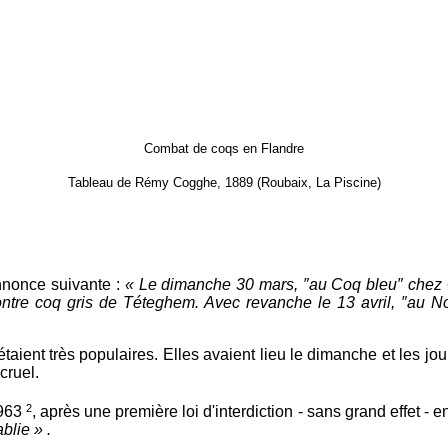
Combat de coqs en Flandre
Tableau de Rémy Cogghe, 1889 (Roubaix, La Piscine)
nnonce suivante :
« Le dimanche 30 mars,
″
au Coq bleu
″
chez 
ntre coq gris de Téteghem. Avec revanche le 13 avril,
″
au No
ent très populaires. Elles avaient lieu le dimanche et les jours
cruel.
2
1963
, après une première loi d'interdiction - sans grand effet - 
blie » .