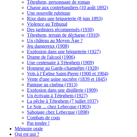
Téteghem, personnage de roman
Chasse aux contrebandiers (10 août 1892)
Une nouvelle rubrique
Rixe dans une briqueterie (8 juin 1893)
Violence au Tribunal
Des jardiniers récompensés (1930)
Téteghem, terrain de décharge (1910)
Un château au Moyen Âge ?
Jeu dangereux (1908)
Explosion dans une briqueterie (1927)
Drame de l'alcool (1906)
Une centenaire à Téteghem (1909)
Honneur au Garde-champêtre (1928)
Vols à l’Église Saint-Pierre (1900 et 1904)
Vente d'une usine sucrière (1839 et 1845)
Panique au cinéma (1913)
Explosion dans une distillerie (1909)
Un écrivain à Téteghem (1927)
La pêche à Téteghem (7 juillet 1937)
Le Soir ... chez Lebecque (1903)
Sabotage chez Lebecque (1898)
Combats de coqs
Pas tendre !
Mémoire orale
Qui est qui ?