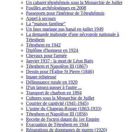
Un cabaret téteghémois sous la Monarchie de Juillet
Fouilles archéologiques en 2008
Passeports pour l'intérieur de Téteghémois
Appel à secours
La "maison fantôme"
Un faux mariage pas banal en juillet 1949
La demande inaboutie d'une nécropole nationale à
Téteghem
Téteghem en 1942
Diplôme d'honneur en 1924
Chevaux pour l'armée
Janvier 1937 : la mort de Léon Baës
Téteghem et Napoléon III (1867)
Dessin pour l'Église St Pierre (1846)
Image religieuse
Délinquance rurale en 1920
D'un laissez-passer à l'autre ...
Transport de charbon en 1894
Cultures sous la Monarchie de Juillet
Courrier de captivité (1941-1945)
L'usine du Chapeau-Rouge (1863-1933)
Téteghem et Napoléon III (1856)
Recette de l'octroi datant du 1er Empire
Évacuation de Téteghem en 1944
Réparations de dommages de guerre (1920)