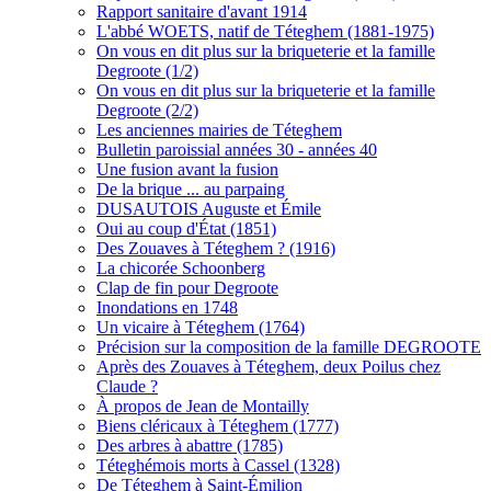
Rapport sanitaire d'avant 1914
L'abbé WOETS, natif de Téteghem (1881-1975)
On vous en dit plus sur la briqueterie et la famille
Degroote (1/2)
On vous en dit plus sur la briqueterie et la famille
Degroote (2/2)
Les anciennes mairies de Téteghem
Bulletin paroissial années 30 - années 40
Une fusion avant la fusion
De la brique ... au parpaing
DUSAUTOIS Auguste et Émile
Oui au coup d'État (1851)
Des Zouaves à Téteghem ? (1916)
La chicorée Schoonberg
Clap de fin pour Degroote
Inondations en 1748
Un vicaire à Téteghem (1764)
Précision sur la composition de la famille DEGROOTE
Après des Zouaves à Téteghem, deux Poilus chez
Claude ?
À propos de Jean de Montailly
Biens cléricaux à Téteghem (1777)
Des arbres à abattre (1785)
Téteghémois morts à Cassel (1328)
De Téteghem à Saint-Émilion