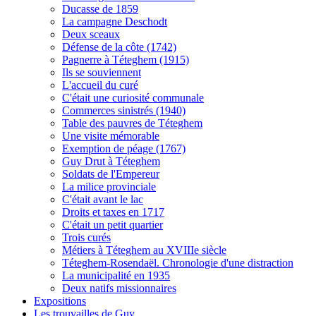
Ducasse de 1859
La campagne Deschodt
Deux sceaux
Défense de la côte (1742)
Pagnerre à Téteghem (1915)
Ils se souviennent
L'accueil du curé
C'était une curiosité communale
Commerces sinistrés (1940)
Table des pauvres de Téteghem
Une visite mémorable
Exemption de péage (1767)
Guy Drut à Téteghem
Soldats de l'Empereur
La milice provinciale
C'était avant le lac
Droits et taxes en 1717
C'était un petit quartier
Trois curés
Métiers à Téteghem au XVIIIe siècle
Téteghem-Rosendaël. Chronologie d'une distraction
La municipalité en 1935
Deux natifs missionnaires
Expositions
Les trouvailles de Guy