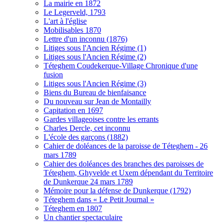
La mairie en 1872
Le Legerveld, 1793
L'art à l'église
Mobilisables 1870
Lettre d'un inconnu (1876)
Litiges sous l'Ancien Régime (1)
Litiges sous l'Ancien Régime (2)
Téteghem Coudekerque-Village Chronique d'une
fusion
Litiges sous l'Ancien Régime (3)
Biens du Bureau de bienfaisance
Du nouveau sur Jean de Montailly
Capitation en 1697
Gardes villageoises contre les errants
Charles Dercle, cet inconnu
L'école des garçons (1882)
Cahier de doléances de la paroisse de Téteghem - 26
mars 1789
Cahier des doléances des branches des paroisses de
Téteghem, Ghyvelde et Uxem dépendant du Territoire
de Dunkerque 24 mars 1789
Mémoire pour la défense de Dunkerque (1792)
Téteghem dans « Le Petit Journal »
Téteghem en 1807
Un chantier spectaculaire