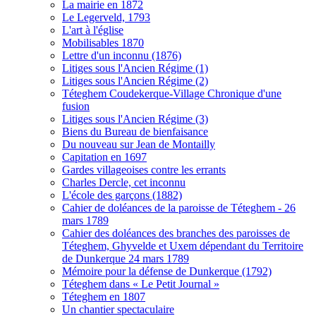
La mairie en 1872
Le Legerveld, 1793
L'art à l'église
Mobilisables 1870
Lettre d'un inconnu (1876)
Litiges sous l'Ancien Régime (1)
Litiges sous l'Ancien Régime (2)
Téteghem Coudekerque-Village Chronique d'une
fusion
Litiges sous l'Ancien Régime (3)
Biens du Bureau de bienfaisance
Du nouveau sur Jean de Montailly
Capitation en 1697
Gardes villageoises contre les errants
Charles Dercle, cet inconnu
L'école des garçons (1882)
Cahier de doléances de la paroisse de Téteghem - 26
mars 1789
Cahier des doléances des branches des paroisses de
Téteghem, Ghyvelde et Uxem dépendant du Territoire
de Dunkerque 24 mars 1789
Mémoire pour la défense de Dunkerque (1792)
Téteghem dans « Le Petit Journal »
Téteghem en 1807
Un chantier spectaculaire