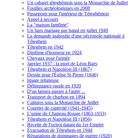
Un cabaret téteghémois sous la Monarchie de Juillet
Fouilles archéologiques en 2008
Passeports pour l'intérieur de Téteghémois
Appel à secours
La "maison fantôme"
Un faux mariage pas banal en juillet 1949
La demande inaboutie d'une nécropole nationale à
Téteghem
Téteghem en 1942
Diplôme d'honneur en 1924
Chevaux pour l'armée
Janvier 1937 : la mort de Léon Baës
Téteghem et Napoléon III (1867)
Dessin pour l'Église St Pierre (1846)
Image religieuse
Délinquance rurale en 1920
D'un laissez-passer à l'autre ...
Transport de charbon en 1894
Cultures sous la Monarchie de Juillet
Courrier de captivité (1941-1945)
L'usine du Chapeau-Rouge (1863-1933)
Téteghem et Napoléon III (1856)
Recette de l'octroi datant du 1er Empire
Évacuation de Téteghem en 1944
Réparations de dommages de guerre (1920)