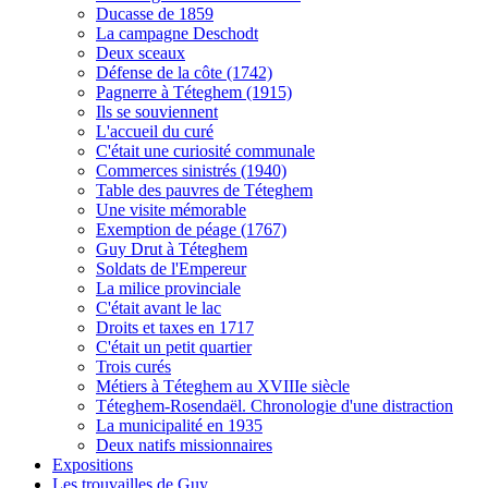
Ducasse de 1859
La campagne Deschodt
Deux sceaux
Défense de la côte (1742)
Pagnerre à Téteghem (1915)
Ils se souviennent
L'accueil du curé
C'était une curiosité communale
Commerces sinistrés (1940)
Table des pauvres de Téteghem
Une visite mémorable
Exemption de péage (1767)
Guy Drut à Téteghem
Soldats de l'Empereur
La milice provinciale
C'était avant le lac
Droits et taxes en 1717
C'était un petit quartier
Trois curés
Métiers à Téteghem au XVIIIe siècle
Téteghem-Rosendaël. Chronologie d'une distraction
La municipalité en 1935
Deux natifs missionnaires
Expositions
Les trouvailles de Guy