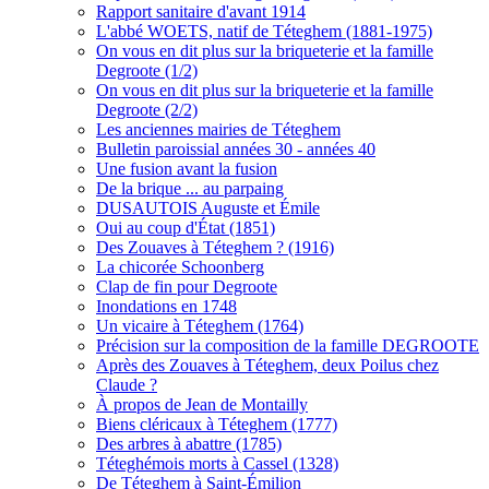
Rapport sanitaire d'avant 1914
L'abbé WOETS, natif de Téteghem (1881-1975)
On vous en dit plus sur la briqueterie et la famille
Degroote (1/2)
On vous en dit plus sur la briqueterie et la famille
Degroote (2/2)
Les anciennes mairies de Téteghem
Bulletin paroissial années 30 - années 40
Une fusion avant la fusion
De la brique ... au parpaing
DUSAUTOIS Auguste et Émile
Oui au coup d'État (1851)
Des Zouaves à Téteghem ? (1916)
La chicorée Schoonberg
Clap de fin pour Degroote
Inondations en 1748
Un vicaire à Téteghem (1764)
Précision sur la composition de la famille DEGROOTE
Après des Zouaves à Téteghem, deux Poilus chez
Claude ?
À propos de Jean de Montailly
Biens cléricaux à Téteghem (1777)
Des arbres à abattre (1785)
Téteghémois morts à Cassel (1328)
De Téteghem à Saint-Émilion