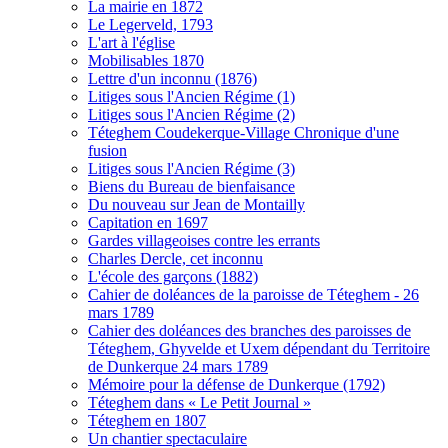
La mairie en 1872
Le Legerveld, 1793
L'art à l'église
Mobilisables 1870
Lettre d'un inconnu (1876)
Litiges sous l'Ancien Régime (1)
Litiges sous l'Ancien Régime (2)
Téteghem Coudekerque-Village Chronique d'une
fusion
Litiges sous l'Ancien Régime (3)
Biens du Bureau de bienfaisance
Du nouveau sur Jean de Montailly
Capitation en 1697
Gardes villageoises contre les errants
Charles Dercle, cet inconnu
L'école des garçons (1882)
Cahier de doléances de la paroisse de Téteghem - 26
mars 1789
Cahier des doléances des branches des paroisses de
Téteghem, Ghyvelde et Uxem dépendant du Territoire
de Dunkerque 24 mars 1789
Mémoire pour la défense de Dunkerque (1792)
Téteghem dans « Le Petit Journal »
Téteghem en 1807
Un chantier spectaculaire