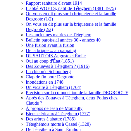
Rapport sanitaire d'avant 1914
L'abbé WOETS, natif de Téteghem (1881-1975)
On vous en dit plus sur la briqueterie et la famille
Degroote (1/2)
On vous en dit plus sur la briqueterie et la famille
Degroote (2/2)
Les anciennes mairies de Téteghem
Bulletin paroissial années 30 - années 40
Une fusion avant la fusion
De la brique ... au parpaing
DUSAUTOIS Auguste et Émile
Oui au coup d'État (1851)
Des Zouaves à Téteghem ? (1916)
La chicorée Schoonberg
Clap de fin pour Degroote
Inondations en 1748
Un vicaire à Téteghem (1764)
Précision sur la composition de la famille DEGROOTE
Après des Zouaves à Téteghem, deux Poilus chez
Claude ?
À propos de Jean de Montailly
Biens cléricaux à Téteghem (1777)
Des arbres à abattre (1785)
Téteghémois morts à Cassel (1328)
De Téteghem à Saint-Émilion