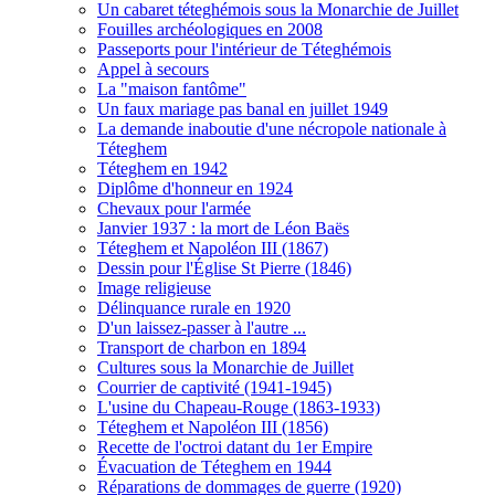
Un cabaret téteghémois sous la Monarchie de Juillet
Fouilles archéologiques en 2008
Passeports pour l'intérieur de Téteghémois
Appel à secours
La "maison fantôme"
Un faux mariage pas banal en juillet 1949
La demande inaboutie d'une nécropole nationale à
Téteghem
Téteghem en 1942
Diplôme d'honneur en 1924
Chevaux pour l'armée
Janvier 1937 : la mort de Léon Baës
Téteghem et Napoléon III (1867)
Dessin pour l'Église St Pierre (1846)
Image religieuse
Délinquance rurale en 1920
D'un laissez-passer à l'autre ...
Transport de charbon en 1894
Cultures sous la Monarchie de Juillet
Courrier de captivité (1941-1945)
L'usine du Chapeau-Rouge (1863-1933)
Téteghem et Napoléon III (1856)
Recette de l'octroi datant du 1er Empire
Évacuation de Téteghem en 1944
Réparations de dommages de guerre (1920)