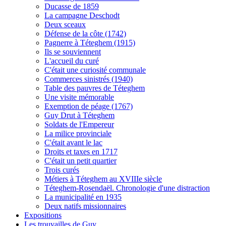
Ducasse de 1859
La campagne Deschodt
Deux sceaux
Défense de la côte (1742)
Pagnerre à Téteghem (1915)
Ils se souviennent
L'accueil du curé
C'était une curiosité communale
Commerces sinistrés (1940)
Table des pauvres de Téteghem
Une visite mémorable
Exemption de péage (1767)
Guy Drut à Téteghem
Soldats de l'Empereur
La milice provinciale
C'était avant le lac
Droits et taxes en 1717
C'était un petit quartier
Trois curés
Métiers à Téteghem au XVIIIe siècle
Téteghem-Rosendaël. Chronologie d'une distraction
La municipalité en 1935
Deux natifs missionnaires
Expositions
Les trouvailles de Guy