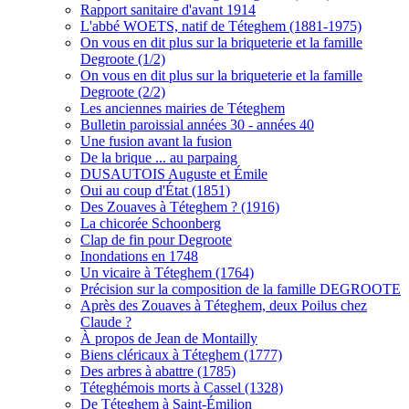
Rapport sanitaire d'avant 1914
L'abbé WOETS, natif de Téteghem (1881-1975)
On vous en dit plus sur la briqueterie et la famille
Degroote (1/2)
On vous en dit plus sur la briqueterie et la famille
Degroote (2/2)
Les anciennes mairies de Téteghem
Bulletin paroissial années 30 - années 40
Une fusion avant la fusion
De la brique ... au parpaing
DUSAUTOIS Auguste et Émile
Oui au coup d'État (1851)
Des Zouaves à Téteghem ? (1916)
La chicorée Schoonberg
Clap de fin pour Degroote
Inondations en 1748
Un vicaire à Téteghem (1764)
Précision sur la composition de la famille DEGROOTE
Après des Zouaves à Téteghem, deux Poilus chez
Claude ?
À propos de Jean de Montailly
Biens cléricaux à Téteghem (1777)
Des arbres à abattre (1785)
Téteghémois morts à Cassel (1328)
De Téteghem à Saint-Émilion