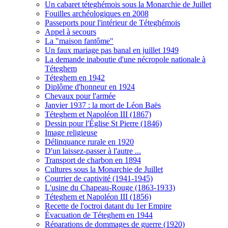
Un cabaret téteghémois sous la Monarchie de Juillet
Fouilles archéologiques en 2008
Passeports pour l'intérieur de Téteghémois
Appel à secours
La "maison fantôme"
Un faux mariage pas banal en juillet 1949
La demande inaboutie d'une nécropole nationale à
Téteghem
Téteghem en 1942
Diplôme d'honneur en 1924
Chevaux pour l'armée
Janvier 1937 : la mort de Léon Baës
Téteghem et Napoléon III (1867)
Dessin pour l'Église St Pierre (1846)
Image religieuse
Délinquance rurale en 1920
D'un laissez-passer à l'autre ...
Transport de charbon en 1894
Cultures sous la Monarchie de Juillet
Courrier de captivité (1941-1945)
L'usine du Chapeau-Rouge (1863-1933)
Téteghem et Napoléon III (1856)
Recette de l'octroi datant du 1er Empire
Évacuation de Téteghem en 1944
Réparations de dommages de guerre (1920)