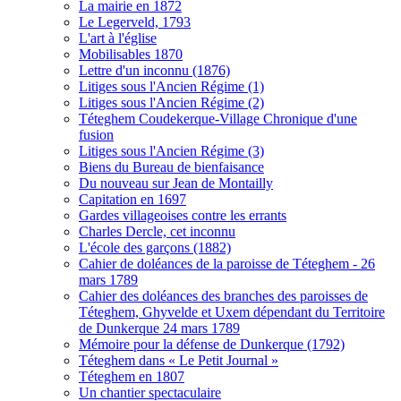
La mairie en 1872
Le Legerveld, 1793
L'art à l'église
Mobilisables 1870
Lettre d'un inconnu (1876)
Litiges sous l'Ancien Régime (1)
Litiges sous l'Ancien Régime (2)
Téteghem Coudekerque-Village Chronique d'une
fusion
Litiges sous l'Ancien Régime (3)
Biens du Bureau de bienfaisance
Du nouveau sur Jean de Montailly
Capitation en 1697
Gardes villageoises contre les errants
Charles Dercle, cet inconnu
L'école des garçons (1882)
Cahier de doléances de la paroisse de Téteghem - 26
mars 1789
Cahier des doléances des branches des paroisses de
Téteghem, Ghyvelde et Uxem dépendant du Territoire
de Dunkerque 24 mars 1789
Mémoire pour la défense de Dunkerque (1792)
Téteghem dans « Le Petit Journal »
Téteghem en 1807
Un chantier spectaculaire