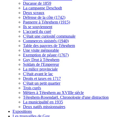
Ducasse de 1859
La campagne Deschodt
Deux sceaux
Défense de la côte (1742)
Pagnerre à Téteghem (1915)
Ils se souviennent
L'accueil du curé
C'était une curiosité communale
Commerces sinistrés (1940)
Table des pauvres de Téteghem
Une visite mémorable
Exemption de péage (1767)
Guy Drut à Téteghem
Soldats de l'Empereur
La milice provinciale
C'était avant le lac
Droits et taxes en 1717
C'était un petit quartier
Trois curés
Métiers à Téteghem au XVIIIe siècle
Téteghem-Rosendaël. Chronologie d'une distraction
La municipalité en 1935
Deux natifs missionnaires
Expositions
Les trouvailles de Guy