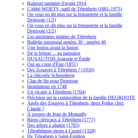
Rapport sanitaire d'avant 1914
L'abbé WOETS, natif de Téteghem (1881-1975)
On vous en dit plus sur la briqueterie et la famille
Degroote (1/2)
On vous en dit plus sur la briqueterie et la famille
Degroote (2/2)
Les anciennes mairies de Téteghem
Bulletin paroissial années 30 - années 40
Une fusion avant la fusion
De la brique ... au parpaing
DUSAUTOIS Auguste et Émile
Oui au coup d'État (1851)
Des Zouaves à Téteghem ? (1916)
La chicorée Schoonberg
Clap de fin pour Degroote
Inondations en 1748
Un vicaire à Téteghem (1764)
Précision sur la composition de la famille DEGROOTE
Après des Zouaves à Téteghem, deux Poilus chez
Claude ?
À propos de Jean de Montailly
Biens cléricaux à Téteghem (1777)
Des arbres à abattre (1785)
Téteghémois morts à Cassel (1328)
De Téteghem à Saint-Émilion