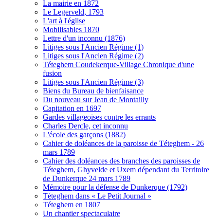
La mairie en 1872
Le Legerveld, 1793
L'art à l'église
Mobilisables 1870
Lettre d'un inconnu (1876)
Litiges sous l'Ancien Régime (1)
Litiges sous l'Ancien Régime (2)
Téteghem Coudekerque-Village Chronique d'une
fusion
Litiges sous l'Ancien Régime (3)
Biens du Bureau de bienfaisance
Du nouveau sur Jean de Montailly
Capitation en 1697
Gardes villageoises contre les errants
Charles Dercle, cet inconnu
L'école des garçons (1882)
Cahier de doléances de la paroisse de Téteghem - 26
mars 1789
Cahier des doléances des branches des paroisses de
Téteghem, Ghyvelde et Uxem dépendant du Territoire
de Dunkerque 24 mars 1789
Mémoire pour la défense de Dunkerque (1792)
Téteghem dans « Le Petit Journal »
Téteghem en 1807
Un chantier spectaculaire