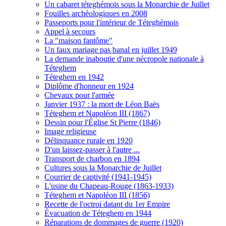
Un cabaret téteghémois sous la Monarchie de Juillet
Fouilles archéologiques en 2008
Passeports pour l'intérieur de Téteghémois
Appel à secours
La "maison fantôme"
Un faux mariage pas banal en juillet 1949
La demande inaboutie d'une nécropole nationale à
Téteghem
Téteghem en 1942
Diplôme d'honneur en 1924
Chevaux pour l'armée
Janvier 1937 : la mort de Léon Baës
Téteghem et Napoléon III (1867)
Dessin pour l'Église St Pierre (1846)
Image religieuse
Délinquance rurale en 1920
D'un laissez-passer à l'autre ...
Transport de charbon en 1894
Cultures sous la Monarchie de Juillet
Courrier de captivité (1941-1945)
L'usine du Chapeau-Rouge (1863-1933)
Téteghem et Napoléon III (1856)
Recette de l'octroi datant du 1er Empire
Évacuation de Téteghem en 1944
Réparations de dommages de guerre (1920)