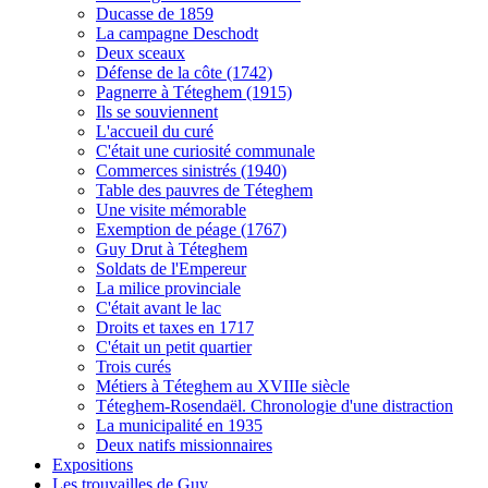
Ducasse de 1859
La campagne Deschodt
Deux sceaux
Défense de la côte (1742)
Pagnerre à Téteghem (1915)
Ils se souviennent
L'accueil du curé
C'était une curiosité communale
Commerces sinistrés (1940)
Table des pauvres de Téteghem
Une visite mémorable
Exemption de péage (1767)
Guy Drut à Téteghem
Soldats de l'Empereur
La milice provinciale
C'était avant le lac
Droits et taxes en 1717
C'était un petit quartier
Trois curés
Métiers à Téteghem au XVIIIe siècle
Téteghem-Rosendaël. Chronologie d'une distraction
La municipalité en 1935
Deux natifs missionnaires
Expositions
Les trouvailles de Guy