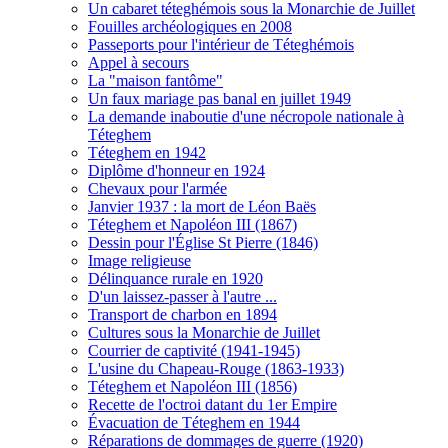
Un cabaret téteghémois sous la Monarchie de Juillet
Fouilles archéologiques en 2008
Passeports pour l'intérieur de Téteghémois
Appel à secours
La "maison fantôme"
Un faux mariage pas banal en juillet 1949
La demande inaboutie d'une nécropole nationale à
Téteghem
Téteghem en 1942
Diplôme d'honneur en 1924
Chevaux pour l'armée
Janvier 1937 : la mort de Léon Baës
Téteghem et Napoléon III (1867)
Dessin pour l'Église St Pierre (1846)
Image religieuse
Délinquance rurale en 1920
D'un laissez-passer à l'autre ...
Transport de charbon en 1894
Cultures sous la Monarchie de Juillet
Courrier de captivité (1941-1945)
L'usine du Chapeau-Rouge (1863-1933)
Téteghem et Napoléon III (1856)
Recette de l'octroi datant du 1er Empire
Évacuation de Téteghem en 1944
Réparations de dommages de guerre (1920)