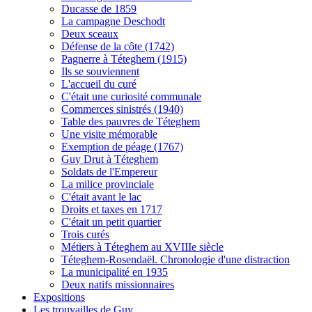
Ducasse de 1859
La campagne Deschodt
Deux sceaux
Défense de la côte (1742)
Pagnerre à Téteghem (1915)
Ils se souviennent
L'accueil du curé
C'était une curiosité communale
Commerces sinistrés (1940)
Table des pauvres de Téteghem
Une visite mémorable
Exemption de péage (1767)
Guy Drut à Téteghem
Soldats de l'Empereur
La milice provinciale
C'était avant le lac
Droits et taxes en 1717
C'était un petit quartier
Trois curés
Métiers à Téteghem au XVIIIe siècle
Téteghem-Rosendaël. Chronologie d'une distraction
La municipalité en 1935
Deux natifs missionnaires
Expositions
Les trouvailles de Guy