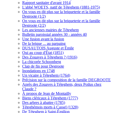
Rapport sanitaire d'avant 1914
L'abbé WOETS, natif de Téteghem (1881-1975)
On vous en dit plus sur la briqueterie et la famille
Degroote (1/2)
On vous en dit plus sur la briqueterie et la famille
Degroote (2/2)
Les anciennes mairies de Téteghem
Bulletin paroissial années 30 - années 40
Une fusion avant la fusion
De la brique ... au parpaing
DUSAUTOIS Auguste et Émile
Oui au coup d'État (1851)
Des Zouaves à Téteghem ? (1916)
La chicorée Schoonberg
Clap de fin pour Degroote
Inondations en 1748
Un vicaire à Téteghem (1764)
Précision sur la composition de la famille DEGROOTE
Après des Zouaves à Téteghem, deux Poilus chez
Claude ?
À propos de Jean de Montailly
Biens cléricaux à Téteghem (1777)
Des arbres à abattre (1785)
Téteghémois morts à Cassel (1328)
De Téteghem à Saint-Émilion