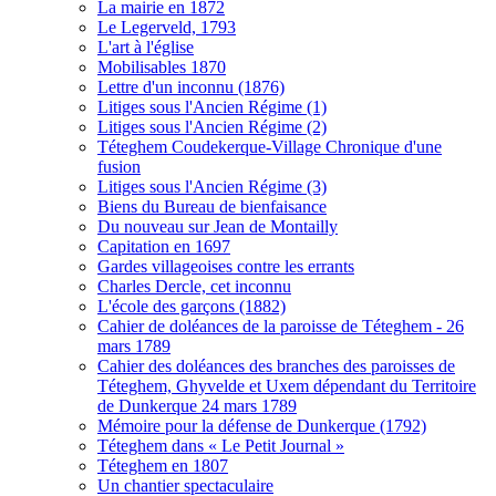
La mairie en 1872
Le Legerveld, 1793
L'art à l'église
Mobilisables 1870
Lettre d'un inconnu (1876)
Litiges sous l'Ancien Régime (1)
Litiges sous l'Ancien Régime (2)
Téteghem Coudekerque-Village Chronique d'une
fusion
Litiges sous l'Ancien Régime (3)
Biens du Bureau de bienfaisance
Du nouveau sur Jean de Montailly
Capitation en 1697
Gardes villageoises contre les errants
Charles Dercle, cet inconnu
L'école des garçons (1882)
Cahier de doléances de la paroisse de Téteghem - 26
mars 1789
Cahier des doléances des branches des paroisses de
Téteghem, Ghyvelde et Uxem dépendant du Territoire
de Dunkerque 24 mars 1789
Mémoire pour la défense de Dunkerque (1792)
Téteghem dans « Le Petit Journal »
Téteghem en 1807
Un chantier spectaculaire