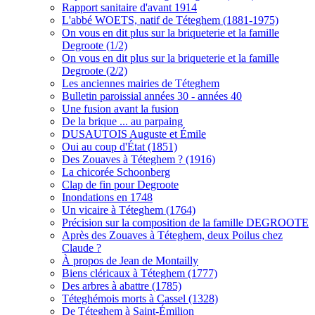
Rapport sanitaire d'avant 1914
L'abbé WOETS, natif de Téteghem (1881-1975)
On vous en dit plus sur la briqueterie et la famille
Degroote (1/2)
On vous en dit plus sur la briqueterie et la famille
Degroote (2/2)
Les anciennes mairies de Téteghem
Bulletin paroissial années 30 - années 40
Une fusion avant la fusion
De la brique ... au parpaing
DUSAUTOIS Auguste et Émile
Oui au coup d'État (1851)
Des Zouaves à Téteghem ? (1916)
La chicorée Schoonberg
Clap de fin pour Degroote
Inondations en 1748
Un vicaire à Téteghem (1764)
Précision sur la composition de la famille DEGROOTE
Après des Zouaves à Téteghem, deux Poilus chez
Claude ?
À propos de Jean de Montailly
Biens cléricaux à Téteghem (1777)
Des arbres à abattre (1785)
Téteghémois morts à Cassel (1328)
De Téteghem à Saint-Émilion