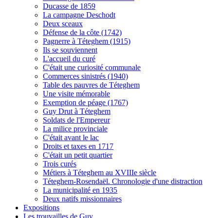
Ducasse de 1859
La campagne Deschodt
Deux sceaux
Défense de la côte (1742)
Pagnerre à Téteghem (1915)
Ils se souviennent
L'accueil du curé
C'était une curiosité communale
Commerces sinistrés (1940)
Table des pauvres de Téteghem
Une visite mémorable
Exemption de péage (1767)
Guy Drut à Téteghem
Soldats de l'Empereur
La milice provinciale
C'était avant le lac
Droits et taxes en 1717
C'était un petit quartier
Trois curés
Métiers à Téteghem au XVIIIe siècle
Téteghem-Rosendaël. Chronologie d'une distraction
La municipalité en 1935
Deux natifs missionnaires
Expositions
Les trouvailles de Guy