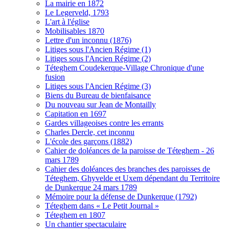
La mairie en 1872
Le Legerveld, 1793
L'art à l'église
Mobilisables 1870
Lettre d'un inconnu (1876)
Litiges sous l'Ancien Régime (1)
Litiges sous l'Ancien Régime (2)
Téteghem Coudekerque-Village Chronique d'une
fusion
Litiges sous l'Ancien Régime (3)
Biens du Bureau de bienfaisance
Du nouveau sur Jean de Montailly
Capitation en 1697
Gardes villageoises contre les errants
Charles Dercle, cet inconnu
L'école des garçons (1882)
Cahier de doléances de la paroisse de Téteghem - 26
mars 1789
Cahier des doléances des branches des paroisses de
Téteghem, Ghyvelde et Uxem dépendant du Territoire
de Dunkerque 24 mars 1789
Mémoire pour la défense de Dunkerque (1792)
Téteghem dans « Le Petit Journal »
Téteghem en 1807
Un chantier spectaculaire