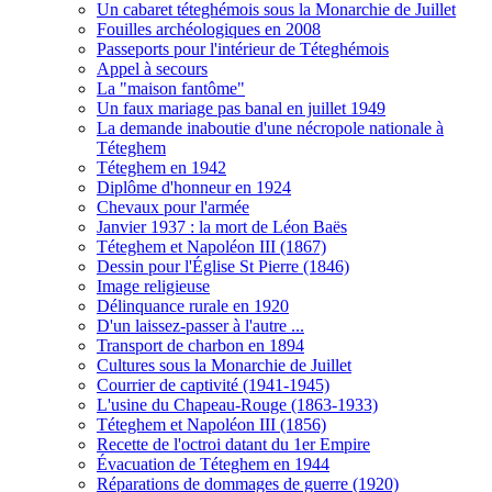
Un cabaret téteghémois sous la Monarchie de Juillet
Fouilles archéologiques en 2008
Passeports pour l'intérieur de Téteghémois
Appel à secours
La "maison fantôme"
Un faux mariage pas banal en juillet 1949
La demande inaboutie d'une nécropole nationale à
Téteghem
Téteghem en 1942
Diplôme d'honneur en 1924
Chevaux pour l'armée
Janvier 1937 : la mort de Léon Baës
Téteghem et Napoléon III (1867)
Dessin pour l'Église St Pierre (1846)
Image religieuse
Délinquance rurale en 1920
D'un laissez-passer à l'autre ...
Transport de charbon en 1894
Cultures sous la Monarchie de Juillet
Courrier de captivité (1941-1945)
L'usine du Chapeau-Rouge (1863-1933)
Téteghem et Napoléon III (1856)
Recette de l'octroi datant du 1er Empire
Évacuation de Téteghem en 1944
Réparations de dommages de guerre (1920)