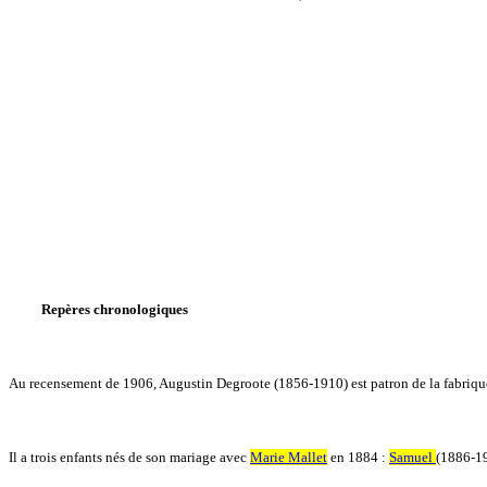
Repères chronologiques
Au recensement de 1906, Augustin Degroote (1856-1910) est patron de la fabrique
Il a trois enfants nés de son mariage avec
Marie Mallet
en 1884 :
Samuel
(1886-19