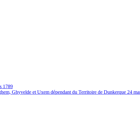
rs 1789
teghem, Ghyvelde et Uxem dépendant du Territoire de Dunkerque 24 ma