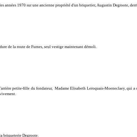
 des années 1970 sur une ancienne propriété d'un briquetier, Augustin Degroote, derriè
dure de la route de Furnes, seul vestige maintenant démoli.
l'arrière petite-fille du fondateur, Madame Elisabeth Leroquais-Moeneclaey, qui a o
 vivement.
la briqueterie Degroote.