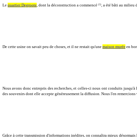
Le
quartier Degroote
, dont la déconstruction a commencé
, a été bâti au milieu
(1)
De cette usine on savait peu de choses, et il ne restait qu'une
maison murée
en bor
Nous avons donc entrepris des recherches, et celles-ci nous ont conduits jusqu'à 
des souvenirs dont elle accepte généreusement la diffusion. Nous l'en remercions
Grâce à cette transmission d'informations inédites, on connaîtra mieux désormais 