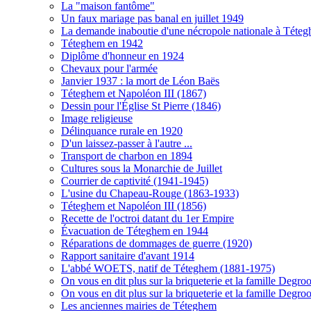
La "maison fantôme"
Un faux mariage pas banal en juillet 1949
La demande inaboutie d'une nécropole nationale à Téte
Téteghem en 1942
Diplôme d'honneur en 1924
Chevaux pour l'armée
Janvier 1937 : la mort de Léon Baës
Téteghem et Napoléon III (1867)
Dessin pour l'Église St Pierre (1846)
Image religieuse
Délinquance rurale en 1920
D'un laissez-passer à l'autre ...
Transport de charbon en 1894
Cultures sous la Monarchie de Juillet
Courrier de captivité (1941-1945)
L'usine du Chapeau-Rouge (1863-1933)
Téteghem et Napoléon III (1856)
Recette de l'octroi datant du 1er Empire
Évacuation de Téteghem en 1944
Réparations de dommages de guerre (1920)
Rapport sanitaire d'avant 1914
L'abbé WOETS, natif de Téteghem (1881-1975)
On vous en dit plus sur la briqueterie et la famille Degroo
On vous en dit plus sur la briqueterie et la famille Degroo
Les anciennes mairies de Téteghem