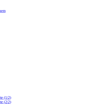
ghem
te (1/2)
te (2/2)