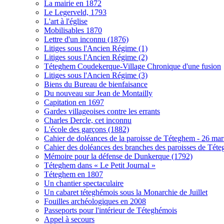
La mairie en 1872
Le Legerveld, 1793
L'art à l'église
Mobilisables 1870
Lettre d'un inconnu (1876)
Litiges sous l'Ancien Régime (1)
Litiges sous l'Ancien Régime (2)
Téteghem Coudekerque-Village Chronique d'une fusion
Litiges sous l'Ancien Régime (3)
Biens du Bureau de bienfaisance
Du nouveau sur Jean de Montailly
Capitation en 1697
Gardes villageoises contre les errants
Charles Dercle, cet inconnu
L'école des garçons (1882)
Cahier de doléances de la paroisse de Téteghem - 26 ma
Cahier des doléances des branches des paroisses de Té
Mémoire pour la défense de Dunkerque (1792)
Téteghem dans « Le Petit Journal »
Téteghem en 1807
Un chantier spectaculaire
Un cabaret téteghémois sous la Monarchie de Juillet
Fouilles archéologiques en 2008
Passeports pour l'intérieur de Téteghémois
Appel à secours