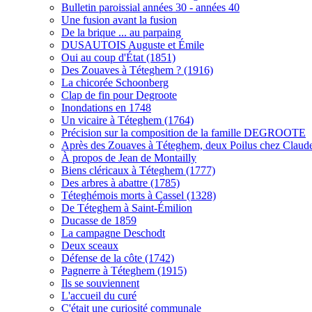
Bulletin paroissial années 30 - années 40
Une fusion avant la fusion
De la brique ... au parpaing
DUSAUTOIS Auguste et Émile
Oui au coup d'État (1851)
Des Zouaves à Téteghem ? (1916)
La chicorée Schoonberg
Clap de fin pour Degroote
Inondations en 1748
Un vicaire à Téteghem (1764)
Précision sur la composition de la famille DEGROOTE
Après des Zouaves à Téteghem, deux Poilus chez Claud
À propos de Jean de Montailly
Biens cléricaux à Téteghem (1777)
Des arbres à abattre (1785)
Téteghémois morts à Cassel (1328)
De Téteghem à Saint-Émilion
Ducasse de 1859
La campagne Deschodt
Deux sceaux
Défense de la côte (1742)
Pagnerre à Téteghem (1915)
Ils se souviennent
L'accueil du curé
C'était une curiosité communale