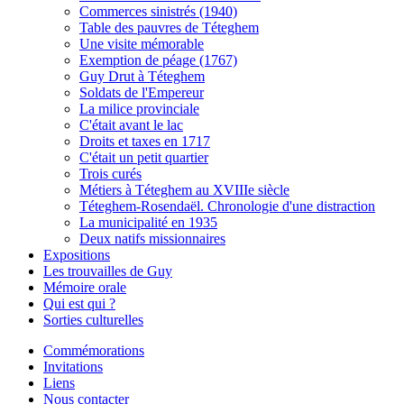
Commerces sinistrés (1940)
Table des pauvres de Téteghem
Une visite mémorable
Exemption de péage (1767)
Guy Drut à Téteghem
Soldats de l'Empereur
La milice provinciale
C'était avant le lac
Droits et taxes en 1717
C'était un petit quartier
Trois curés
Métiers à Téteghem au XVIIIe siècle
Téteghem-Rosendaël. Chronologie d'une distraction
La municipalité en 1935
Deux natifs missionnaires
Expositions
Les trouvailles de Guy
Mémoire orale
Qui est qui ?
Sorties culturelles
Commémorations
Invitations
Liens
Nous contacter