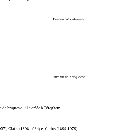
Extérieur de la briqueterie
Autre vue de la briqueterie
 de briques qu'il a créée à Téteghem.
57), Claire (1898-1984) et Carlos (1899-1979).